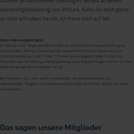
unseren professionellen Leistungen, bereits ab einem
Jahresmitgliedsbeitrag von 39 Euro. Rufen Sie mich gerne
an oder schreiben Sie mir. Ich freue mich auf Sie!
Unsere Beratungsbefugnis
Im Rahmen einer Mitgliedschaft erstellen wir die Einkommensteuererklärung für
Arbeitnehmer, Beamte, Auszubildende, Studierende, Rentner, Pensionäre und
Unterhaltsempfänger nach § 4 Nr. 11 Steuerberatungsgesetz (StBerG). Auch bei
Einkünften aus Vermietung und Verpachtung sowie Kapitalerträgen sind wir in vielen
Fällen der geeignete Dienstleister für Sie.
Bei Einkünften aus Land- und Forstwirtschaft, aus Gewerbebetrieb, aus
selbstständiger Tätigkeit und umsatzsteuerpflichtigen Einkünften dürfen wir leider
nicht beraten.
Das sagen unsere Mitglieder