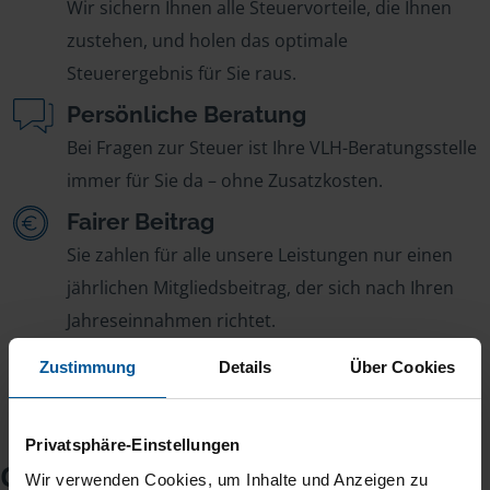
Wir sichern Ihnen alle Steuervorteile, die Ihnen
zustehen, und holen das optimale
Steuerergebnis für Sie raus.
Persönliche Beratung
Bei Fragen zur Steuer ist Ihre VLH-Beratungsstelle
immer für Sie da – ohne Zusatzkosten.
Fairer Beitrag
Sie zahlen für alle unsere Leistungen nur einen
jährlichen Mitgliedsbeitrag, der sich nach Ihren
Jahreseinnahmen richtet.
Zustimmung
Details
Über Cookies
Privatsphäre-Einstellungen
Checkliste für Ihr
Wir verwenden Cookies, um Inhalte und Anzeigen zu