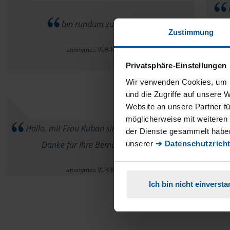
bin rundum zufrieden
mi
Zustimmung
anonymes VLH-Mitglied
Privatsphäre-Einstellungen
Wir verwenden Cookies, um I
und die Zugriffe auf unsere 
Website an unsere Partner fü
möglicherweise mit weiteren
Hallo, mit Frau Kuban sind wir sehr zufrieden.
der Dienste gesammelt haben
Ic
unserer
➔ Datenschutzricht
Danke für Ihre Bemühungen.
anonymes VLH-Mitglied
Ich bin nicht einverst