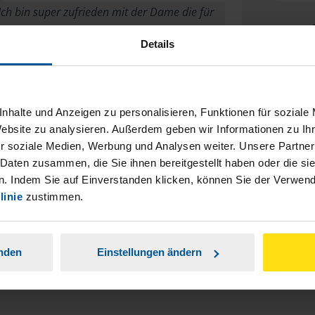
Ich bin super zufrieden mit der Dame die für
ch zuständig ist. Ich kann sie auf jeden Fall
Details
weiterempfehlen.
M.Lehmann
nhalte und Anzeigen zu personalisieren, Funktionen für soziale
Website zu analysieren. Außerdem geben wir Informationen zu I
r soziale Medien, Werbung und Analysen weiter. Unsere Partner
 Daten zusammen, die Sie ihnen bereitgestellt haben oder die s
. Indem Sie auf Einverstanden klicken, können Sie der Verwe
h bin so zufrieden wie es ist Hedda Meyer
linie
zustimmen.
anonymes VLH-Mitglied
anden
Einstellungen ändern