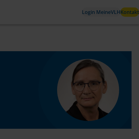
Login MeineVLH
Kontakt