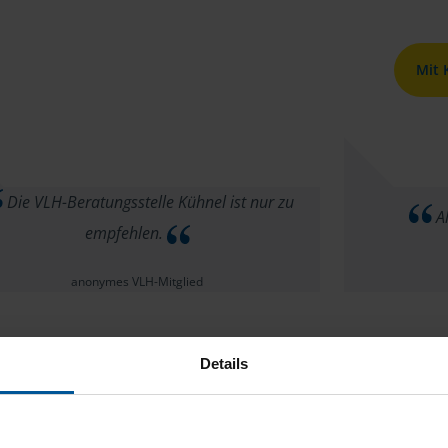
Mit
Die VLH-Beratungsstelle Kühnel ist nur zu
Al
empfehlen.
anonymes VLH-Mitglied
Details
r als Familie, sind voll umfänglich zufrieden,