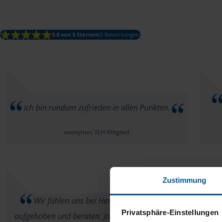
5.0 von 5 Sternen
(5 Bewertungen)
Ich bin rundum zufrieden in allen Punkten.
anonymes VLH-Mitglied
Zustimmung
Wir fühlen uns bei Herrn Kühnel sehr gut
Wi
Privatsphäre-Einstellungen
aufgehoben und beraten. Joachim und Christina