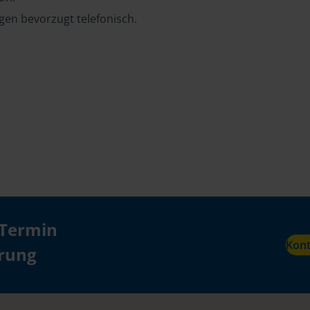
en bevorzugt telefonisch.
 Termin
Kon
ärung