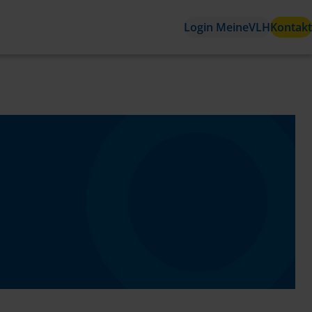
Login MeineVLH
Kontakt