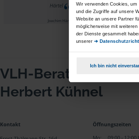
Wir verwenden Cookies, um I
Härtel
und die Zugriffe auf unsere 
Website an unsere Partner fü
Joachim Härtel
möglicherweise mit weiteren
der Dienste gesammelt haben
unserer
➔ Datenschutzricht
Ich bin nicht einverst
VLH-Beratungsstell
Herbert Kühnel
Kontakt
Öffnungszeiten
Mo:
09:00 - 12:00
Ernst-Thälmann-Str. 16d