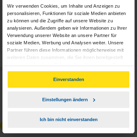
Wir verwenden Cookies, um Inhalte und Anzeigen zu
personalisieren, Funktionen für soziale Medien anbieten
zu können und die Zugriffe auf unsere Website zu
analysieren. Außerdem geben wir Informationen zu Ihrer
Verwendung unserer Website an unsere Partner für
soziale Medien, Werbung und Analysen weiter. Unsere
Partner führen diese Informationen möglicherweise mit
weiteren Daten zusammen, die Sie ihnen bereitgestellt
haben oder die sie im Rahmen Ihrer Nutzung der Dienste
Mit dem Absenden des Kontaktformulars erkläre ich
gesammelt haben. Indem Sie auf Einverstanden klicken,
mich damit einverstanden, dass meine Daten zur
können Sie der Verwendung von Cookies, gemäß
Einverstanden
Bearbeitung meines Anliegens sowie zur internen
unserer
➔ Datenschutzrichtlinie
zustimmen.
Analyse der Zugriffsquelle verwendet werden.
Einstellungen ändern
Die
Datenschutzbestimmungen
habe ich zur
Kenntnis genommen.
*
Ich bin nicht einverstanden
Anfrage absenden