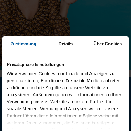
Zustimmung
Details
Über Cookies
Privatsphäre-Einstellungen
Wir verwenden Cookies, um Inhalte und Anzeigen zu
personalisieren, Funktionen für soziale Medien anbieten
zu können und die Zugriffe auf unsere Website zu
analysieren. Außerdem geben wir Informationen zu Ihrer
15 Euro Prämie für jedes
Verwendung unserer Website an unsere Partner für
soziale Medien, Werbung und Analysen weiter. Unsere
von Ihnen geworbene
Partner führen diese Informationen möglicherweise mit
weiteren Daten zusammen, die Sie ihnen bereitgestellt
Mitglied
haben oder die sie im Rahmen Ihrer Nutzung der Dienste