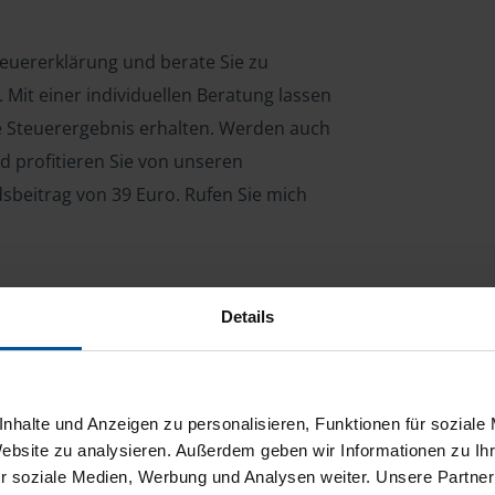
Steuererklärung und berate Sie zu
Mit einer individuellen Beratung lassen
le Steuerergebnis erhalten. Werden auch
d profitieren Sie von unseren
dsbeitrag von 39 Euro. Rufen Sie mich
Details
ng für Arbeitnehmer, Beamte, Auszubildende,
 Steuerberatungsgesetz (StBerG). Auch bei Einkünften
en der geeignete Dienstleister für Sie.
nhalte und Anzeigen zu personalisieren, Funktionen für soziale
stständiger Tätigkeit und umsatzsteuerpflichtigen
Website zu analysieren. Außerdem geben wir Informationen zu I
r soziale Medien, Werbung und Analysen weiter. Unsere Partner