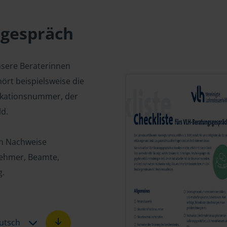
sgespräch
nsere Beraterinnen
ört beispielsweise die
fikationsnummer, der
d.
en Nachweise
tnehmer, Beamte,
g.
utsch