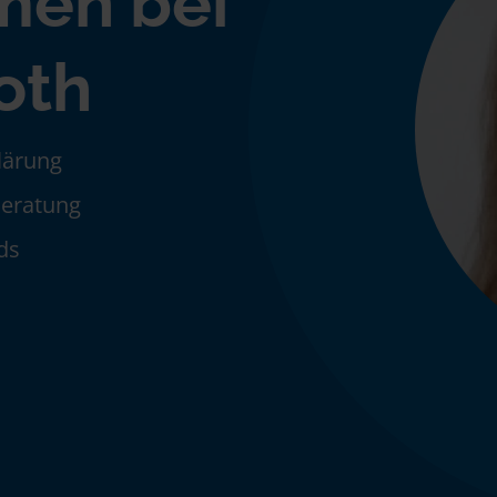
men bei
oth
klärung
Beratung
ds