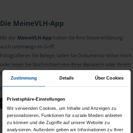
Die MeineVLH-App
Mit der
MeineVLH-App
haben Sie Ihre Steuererklärung
auch unterwegs im Griff.
Fotografieren Sie Belege, laden Sie Dokumente sicher hoch
oder lesen Sie Nachrichten von Ihrer Beraterin oder Ihrem
Berater – jederzeit und von überall.
Zustimmung
Details
Über Cookies
Laden Sie die App kostenlos herunter:
Privatsphäre-Einstellungen
Wir verwenden Cookies, um Inhalte und Anzeigen zu
personalisieren, Funktionen für soziale Medien anbieten
zu können und die Zugriffe auf unsere Website zu
analysieren. Außerdem geben wir Informationen zu Ihrer