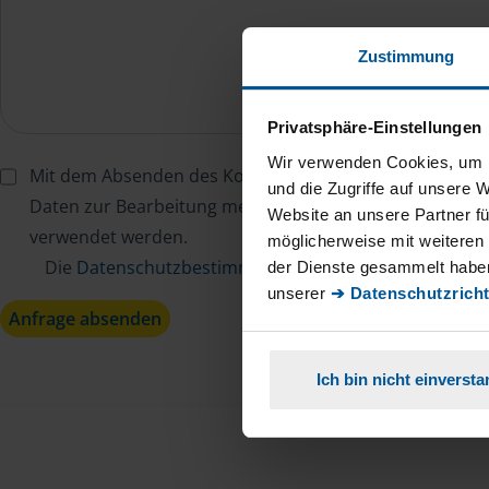
Zustimmung
Privatsphäre-Einstellungen
Wir verwenden Cookies, um I
Mit dem Absenden des Kontaktformulars erkläre ich mi
und die Zugriffe auf unsere 
Daten zur Bearbeitung meines Anliegens sowie zur inter
Website an unsere Partner fü
verwendet werden.
möglicherweise mit weiteren
Die
Datenschutzbestimmungen
habe ich zur Kenntn
der Dienste gesammelt haben
unserer
➔ Datenschutzricht
Anfrage absenden
Ich bin nicht einverst