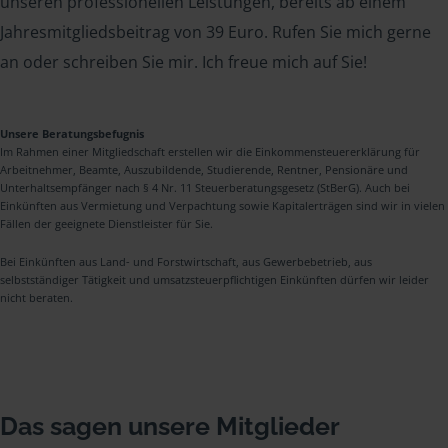
unseren professionellen Leistungen, bereits ab einem
Jahresmitgliedsbeitrag von 39 Euro. Rufen Sie mich gerne
an oder schreiben Sie mir. Ich freue mich auf Sie!
Unsere Beratungsbefugnis
Im Rahmen einer Mitgliedschaft erstellen wir die Einkommensteuererklärung für
Arbeitnehmer, Beamte, Auszubildende, Studierende, Rentner, Pensionäre und
Unterhaltsempfänger nach § 4 Nr. 11 Steuerberatungsgesetz (StBerG). Auch bei
Einkünften aus Vermietung und Verpachtung sowie Kapitalerträgen sind wir in vielen
Fällen der geeignete Dienstleister für Sie.
Bei Einkünften aus Land- und Forstwirtschaft, aus Gewerbebetrieb, aus
selbstständiger Tätigkeit und umsatzsteuerpflichtigen Einkünften dürfen wir leider
nicht beraten.
Das sagen unsere Mitglieder