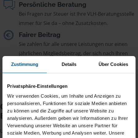
Persönliche Beratung
Bei Fragen zur Steuer ist Ihre VLH-Beratungsstelle
immer für Sie da – ohne Zusatzkosten.
Fairer Beitrag
Sie zahlen für alle unsere Leistungen nur einen
jährlichen Mitgliedsbeitrag, der sich nach Ihren
Jahreseinnahmen richtet.
Zustimmung
Details
Über Cookies
Privatsphäre-Einstellungen
Wir verwenden Cookies, um Inhalte und Anzeigen zu
personalisieren, Funktionen für soziale Medien anbieten
Checkliste für Ihr
zu können und die Zugriffe auf unsere Website zu
Beratungsgespräch
analysieren. Außerdem geben wir Informationen zu Ihrer
Verwendung unserer Website an unsere Partner für
Um Ihre Steuererklärung erstellen zu können, benötigen
soziale Medien, Werbung und Analysen weiter. Unsere