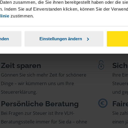
 Daten zusammen, die Sie ihnen bereitgestellt haben oder die s
. Indem Sie auf Einverstanden klicken, können Sie der Verwe
linie
zustimmen.
anden
Einstellungen ändern
Zeit sparen
Sich
Gönnen Sie sich mehr Zeit für schönere
Ihre E
Dinge – wir kümmern uns um Ihre
Steuere
Steuererklärung.
und gep
Persönliche Beratung
Fair
Bei Fragen zur Steuer ist Ihre VLH-
Sie zah
Beratungsstelle immer für Sie da – ohne
einen j