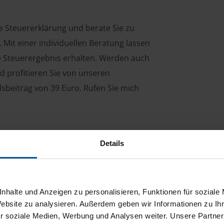
re Steuererklärung und berate Sie zu
Mit einer individuellen Beratung lassen
le Steuerergebnis erhalten. Werden auch
d profitieren Sie von unseren
dsbeitrag von 39 Euro. Rufen Sie mich
Details
ng für Arbeitnehmer, Beamte, Auszubildende,
 Steuerberatungsgesetz (StBerG). Auch bei Einkünften
en der geeignete Dienstleister für Sie.
nhalte und Anzeigen zu personalisieren, Funktionen für soziale
stständiger Tätigkeit und umsatzsteuerpflichtigen
Website zu analysieren. Außerdem geben wir Informationen zu I
r soziale Medien, Werbung und Analysen weiter. Unsere Partner