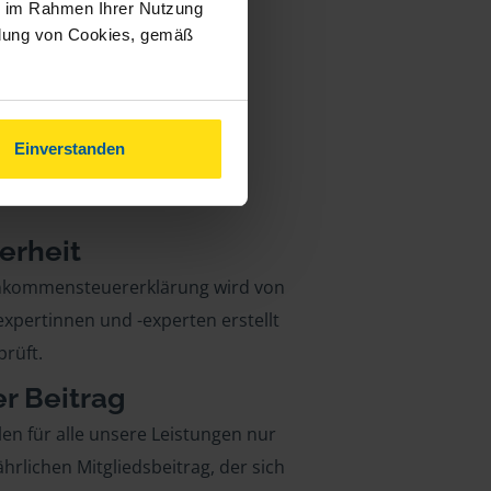
ie im Rahmen Ihrer Nutzung
ndung von Cookies, gemäß
Einverstanden
erheit
inkommensteuererklärung wird von
xpertinnen und -experten erstellt
rüft.
er Beitrag
len für alle unsere Leistungen nur
ährlichen Mitgliedsbeitrag, der sich