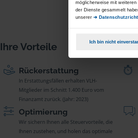
möglicherweise mit weiteren
der Dienste gesammelt haben
unserer
➔ Datenschutzricht
Ich bin nicht einverst
Ihre Vorteile
Rückerstattung
In Erstattungsfällen erhalten VLH-
Mitglieder im Schnitt 1.400 Euro vom
Finanzamt zurück. (Jahr: 2023)
Optimierung
Wir sichern Ihnen alle Steuervorteile, die
Ihnen zustehen, und holen das optimale