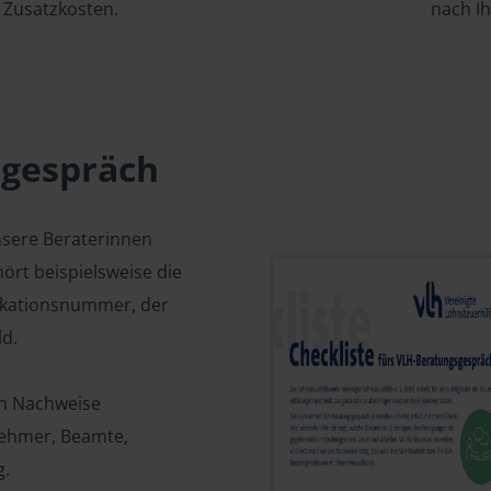
Zusatzkosten.
nach I
sgespräch
nsere Beraterinnen
ört beispielsweise die
fikationsnummer, der
d.
en Nachweise
tnehmer, Beamte,
g.