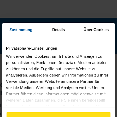
Neu: Jetzt auch digital Mitglied werden!
Zustimmung
Details
Über Cookies
Schnell, einfach und komplett online - ohne Termin.
Jetzt digital starten
Privatsphäre-Einstellungen
Wir verwenden Cookies, um Inhalte und Anzeigen zu
personalisieren, Funktionen für soziale Medien anbieten
zu können und die Zugriffe auf unsere Website zu
analysieren. Außerdem geben wir Informationen zu Ihrer
Verwendung unserer Website an unsere Partner für
Checkliste für Ihr
soziale Medien, Werbung und Analysen weiter. Unsere
Beratungsgespräch
Partner führen diese Informationen möglicherweise mit
weiteren Daten zusammen, die Sie ihnen bereitgestellt
Um Ihre Steuererklärung erstellen zu können, benötigen
haben oder die sie im Rahmen Ihrer Nutzung der Dienste
gesammelt haben. Indem Sie auf Einverstanden klicken,
unsere Beraterinnen und Berater eine Reihe von