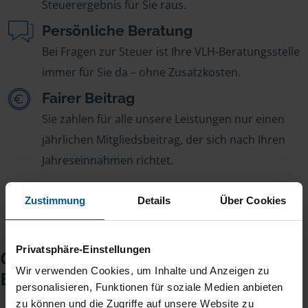
Steuerergebnis für Sie raus.
Persönliche Beratung
Bei Fragen zur Steuer ist Ihre VLH-Beratungsstelle
immer für Sie da – ohne Zusatzkosten.
Fairer Beitrag
Sie zahlen für alle unsere Leistungen nur einen
jährlichen Mitgliedsbeitrag, der sich nach Ihren
Jahreseinnahmen richtet.
Zustimmung
Details
Über Cookies
Privatsphäre-Einstellungen
Checkliste für Ihr
Wir verwenden Cookies, um Inhalte und Anzeigen zu
Beratungsgespräch
personalisieren, Funktionen für soziale Medien anbieten
zu können und die Zugriffe auf unsere Website zu