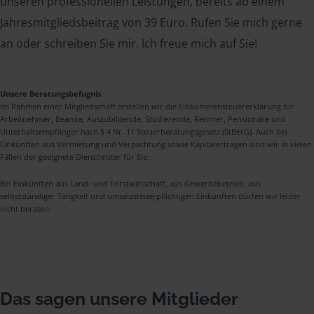
unseren professionellen Leistungen, bereits ab einem
Jahresmitgliedsbeitrag von 39 Euro. Rufen Sie mich gerne
an oder schreiben Sie mir. Ich freue mich auf Sie!
Unsere Beratungsbefugnis
Im Rahmen einer Mitgliedschaft erstellen wir die Einkommensteuererklärung für
Arbeitnehmer, Beamte, Auszubildende, Studierende, Rentner, Pensionäre und
Unterhaltsempfänger nach § 4 Nr. 11 Steuerberatungsgesetz (StBerG). Auch bei
Einkünften aus Vermietung und Verpachtung sowie Kapitalerträgen sind wir in vielen
Fällen der geeignete Dienstleister für Sie.
Bei Einkünften aus Land- und Forstwirtschaft, aus Gewerbebetrieb, aus
selbstständiger Tätigkeit und umsatzsteuerpflichtigen Einkünften dürfen wir leider
nicht beraten.
Das sagen unsere Mitglieder