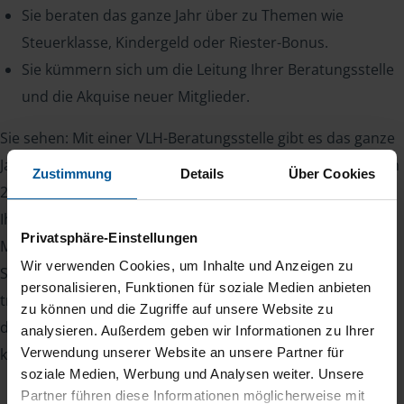
Sie beraten das ganze Jahr über zu Themen wie
Steuerklasse, Kindergeld oder Riester-Bonus.
Sie kümmern sich um die Leitung Ihrer Beratungsstelle
und die Akquise neuer Mitglieder.
Sie sehen: Mit einer VLH-Beratungsstelle gibt es das ganze
Jahr über etwas zu tun. Denn zum einen haben Sie bis zum
Zustimmung
Details
Über Cookies
28. Februar des Folgejahres Zeit, die Steuererklärung für
Ihre Mitglieder abzugeben, zum anderen kommen
Privatsphäre-Einstellungen
Mitglieder auch während des Jahres mit Steuerfragen auf
Wir verwenden Cookies, um Inhalte und Anzeigen zu
Sie zu. Ihr Vorteil: Zufriedene Mitglieder bleiben viele Jahre
personalisieren, Funktionen für soziale Medien anbieten
treu und sorgen für Planungssicherheit. Somit kennt man
zu können und die Zugriffe auf unsere Website zu
den eigenen Bestand und kann damit zuverlässig das
analysieren. Außerdem geben wir Informationen zu Ihrer
kommende Jahr kalkulieren.
Verwendung unserer Website an unsere Partner für
soziale Medien, Werbung und Analysen weiter. Unsere
Partner führen diese Informationen möglicherweise mit