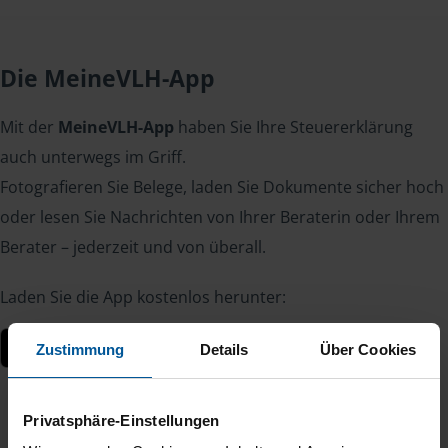
Die MeineVLH-App
Mit der
MeineVLH-App
haben Sie Ihre Steuererklärung
auch unterwegs im Griff.
Fotografieren Sie Belege, laden Sie Dokumente sicher hoch
oder lesen Sie Nachrichten von Ihrer Beraterin oder Ihrem
Berater – jederzeit und von überall.
Laden Sie die App kostenlos herunter:
Zustimmung
Details
Über Cookies
Privatsphäre-Einstellungen