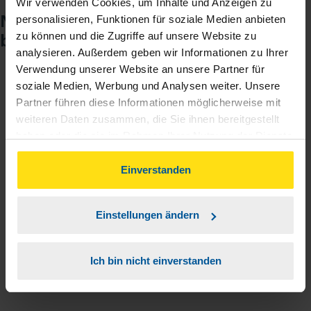
Wir verwenden Cookies, um Inhalte und Anzeigen zu
Noch keinen Zugang? So einfach
personalisieren, Funktionen für soziale Medien anbieten
beantragen Sie ihn.
zu können und die Zugriffe auf unsere Website zu
analysieren. Außerdem geben wir Informationen zu Ihrer
Verwendung unserer Website an unsere Partner für
soziale Medien, Werbung und Analysen weiter. Unsere
Sie teilen mir mit, dass Sie MeineVLH nutzen
1
Partner führen diese Informationen möglicherweise mit
wollen.
weiteren Daten zusammen, die Sie ihnen bereitgestellt
haben oder die sie im Rahmen Ihrer Nutzung der Dienste
Sie bekommen eine E-Mail mit Ihren Zugangsdaten
2
gesammelt haben. Indem Sie auf Einverstanden klicken,
und einem Aktivierungslink.
können Sie der Verwendung von Cookies, gemäß
Einverstanden
unserer
➔ Datenschutzrichtlinie
zustimmen.
3
Sie erhalten von mir Ihr Einmal-Passwort.
Einstellungen ändern
Aktivierungslink anklicken, Einmalpasswort
4
Ich bin nicht einverstanden
eingeben und los geht's.