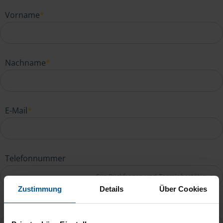
Vorname
*
Nachname
*
E-Mail
*
Telefonnummer
Zustimmung
Details
Über Cookies
Ihre Nachricht an Martina Faber
*