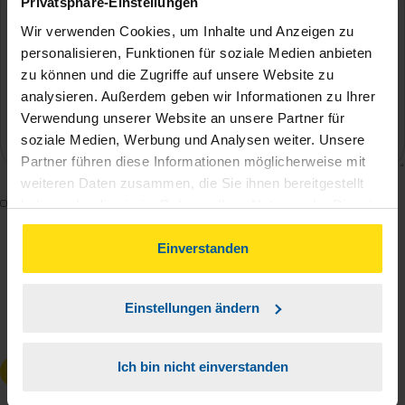
Privatsphäre-Einstellungen
Wir verwenden Cookies, um Inhalte und Anzeigen zu
personalisieren, Funktionen für soziale Medien anbieten
zu können und die Zugriffe auf unsere Website zu
analysieren. Außerdem geben wir Informationen zu Ihrer
Verwendung unserer Website an unsere Partner für
soziale Medien, Werbung und Analysen weiter. Unsere
Partner führen diese Informationen möglicherweise mit
weiteren Daten zusammen, die Sie ihnen bereitgestellt
Mit dem Absenden des Kontaktformulars erkläre ich
haben oder die sie im Rahmen Ihrer Nutzung der Dienste
mich damit einverstanden, dass meine Daten zur
gesammelt haben. Indem Sie auf Einverstanden klicken,
können Sie der Verwendung von Cookies, gemäß
Einverstanden
Bearbeitung meines Anliegens sowie zur internen
unserer
➔ Datenschutzrichtlinie
zustimmen.
Analyse der Zugriffsquelle verwendet werden.
Die
Datenschutzbestimmungen
habe ich zur
Einstellungen ändern
Kenntnis genommen.
*
Ich bin nicht einverstanden
Anfrage absenden