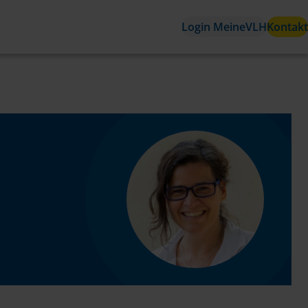
Login MeineVLH
Kontakt