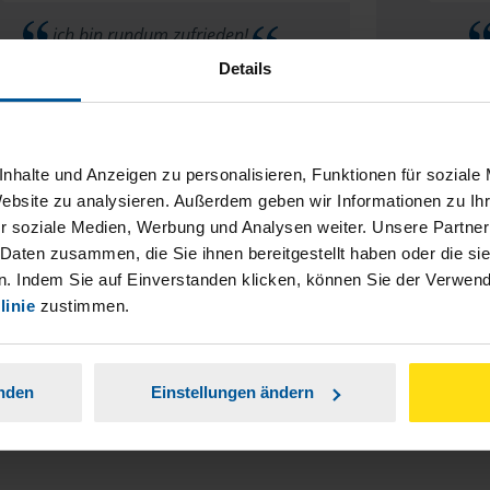
ich bin rundum zufrieden!
Details
anonymes VLH-Mitglied
nhalte und Anzeigen zu personalisieren, Funktionen für soziale
Website zu analysieren. Außerdem geben wir Informationen zu I
r soziale Medien, Werbung und Analysen weiter. Unsere Partner
r das erste mal gibt es für uns keine wünsche
 Daten zusammen, die Sie ihnen bereitgestellt haben oder die s
ks änderungen oder anderes. Von Anfang an
. Indem Sie auf Einverstanden klicken, können Sie der Verwe
linie
zustimmen.
 wir in guten Händen und können die Vlh nur
weiter empfehlen. Danke
anden
Einstellungen ändern
Peter Eder