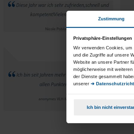
Diese Jahr war ich sehr zufrieden,schnell und
kompetent!Vielen Dank
Zustimmung
Nicole Poblotzki
Privatsphäre-Einstellungen
Wir verwenden Cookies, um I
und die Zugriffe auf unsere 
Website an unsere Partner fü
Fü
möglicherweise mit weiteren
Ich bin seit Jahren mehr als sehr zufrieden in
zwec
der Dienste gesammelt haben
unserer
➔ Datenschutzricht
allen Punkten.
sind
anonymes VLH-Mitglied
Ich bin nicht einverst