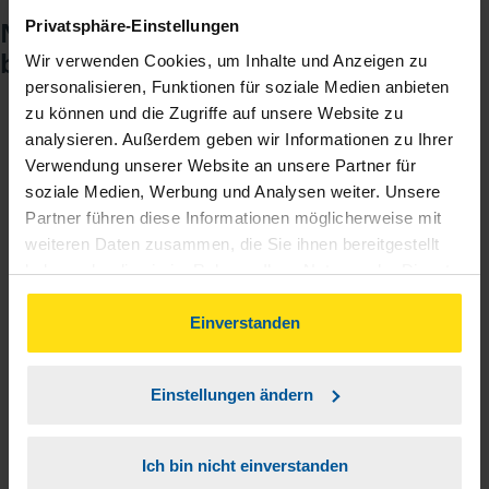
Noch keinen Zugang? So einfach
Privatsphäre-Einstellungen
beantragen Sie ihn.
Wir verwenden Cookies, um Inhalte und Anzeigen zu
personalisieren, Funktionen für soziale Medien anbieten
zu können und die Zugriffe auf unsere Website zu
analysieren. Außerdem geben wir Informationen zu Ihrer
Sie teilen mir mit, dass Sie MeineVLH nutzen
1
Verwendung unserer Website an unsere Partner für
wollen.
soziale Medien, Werbung und Analysen weiter. Unsere
Partner führen diese Informationen möglicherweise mit
Sie bekommen eine E-Mail mit Ihren Zugangsdaten
2
weiteren Daten zusammen, die Sie ihnen bereitgestellt
und einem Aktivierungslink.
haben oder die sie im Rahmen Ihrer Nutzung der Dienste
gesammelt haben. Indem Sie auf Einverstanden klicken,
3
können Sie der Verwendung von Cookies, gemäß
Sie erhalten von mir Ihr Einmal-Passwort.
Einverstanden
unserer
➔ Datenschutzrichtlinie
zustimmen.
Aktivierungslink anklicken, Einmalpasswort
Einstellungen ändern
4
eingeben und los geht's.
Ich bin nicht einverstanden