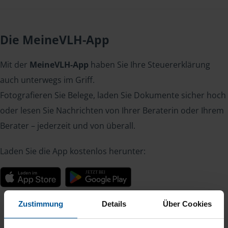
Die MeineVLH-App
Mit der
MeineVLH-App
haben Sie Ihre Steuererklärung
auch unterwegs im Griff.
Fotografieren Sie Belege, laden Sie Dokumente sicher hoch
oder lesen Sie Nachrichten von Ihrer Beraterin oder Ihrem
Berater – jederzeit und von überall.
Laden Sie die App kostenlos herunter:
Zustimmung
Details
Über Cookies