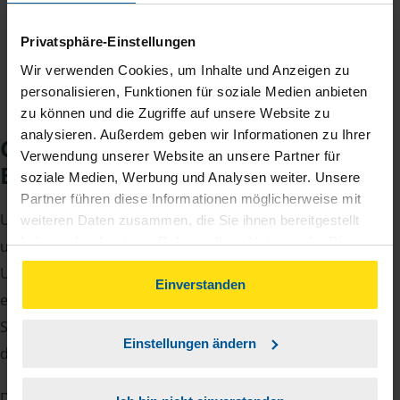
Jahreseinnahmen richtet.
Privatsphäre-Einstellungen
Wir verwenden Cookies, um Inhalte und Anzeigen zu
personalisieren, Funktionen für soziale Medien anbieten
zu können und die Zugriffe auf unsere Website zu
analysieren. Außerdem geben wir Informationen zu Ihrer
Checkliste für Ihr
Verwendung unserer Website an unsere Partner für
Beratungsgespräch
soziale Medien, Werbung und Analysen weiter. Unsere
Partner führen diese Informationen möglicherweise mit
Um Ihre Steuererklärung erstellen zu können, benötigen
weiteren Daten zusammen, die Sie ihnen bereitgestellt
haben oder die sie im Rahmen Ihrer Nutzung der Dienste
unsere Beraterinnen und Berater eine Reihe von
gesammelt haben. Indem Sie auf Einverstanden klicken,
Unterlagen von Ihnen. Dazu gehört beispielsweise die
können Sie der Verwendung von Cookies, gemäß
Einverstanden
elektronische Lohnsteuerbescheinigung, Ihre
unserer
➔ Datenschutzrichtlinie
zustimmen.
Steueridentifikationsnummer, der Rentenbescheid oder
Einstellungen ändern
die Bescheinigung über das Kindergeld.
Damit Sie sich gut vorbereiten können und keinen der