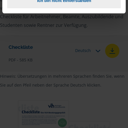
Ich bin nicht einverstanden
vielen Nachweise vergessen, stellen wir Ihnen hier eine
Checkliste für Arbeitnehmer, Beamte, Auszubildende und
Studenten sowie Rentner zur Verfügung.
Checkliste
Deutsch
PDF - 585 KB
Hinweis: Übersetzungen in mehreren Sprachen finden Sie, wenn
Sie auf den Pfeil neben der Sprache Deutsch klicken.