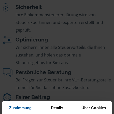
Sicherheit
Ihre Einkommensteuererklärung wird von
Steuerexpertinnen und -experten erstellt und
geprüft.
Optimierung
Wir sichern Ihnen alle Steuervorteile, die Ihnen
zustehen, und holen das optimale
Steuerergebnis für Sie raus.
Persönliche Beratung
Bei Fragen zur Steuer ist Ihre VLH-Beratungsstelle
immer für Sie da – ohne Zusatzkosten.
Fairer Beitrag
Sie zahlen für alle unsere Leistungen nur einen
Zustimmung
Details
Über Cookies
jährlichen Mitgliedsbeitrag, der sich nach Ihren