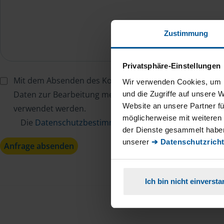
Zustimmung
Privatsphäre-Einstellungen
Mit dem Absenden des Kontaktformulars erkläre ich mi
Wir verwenden Cookies, um I
Daten zur Bearbeitung meines Anliegens sowie zur inter
und die Zugriffe auf unsere 
Website an unsere Partner fü
verwendet werden.
möglicherweise mit weiteren
Die
Datenschutzbestimmungen
habe ich zur Kenntn
der Dienste gesammelt haben
unserer
➔ Datenschutzricht
Anfrage absenden
Ich bin nicht einverst