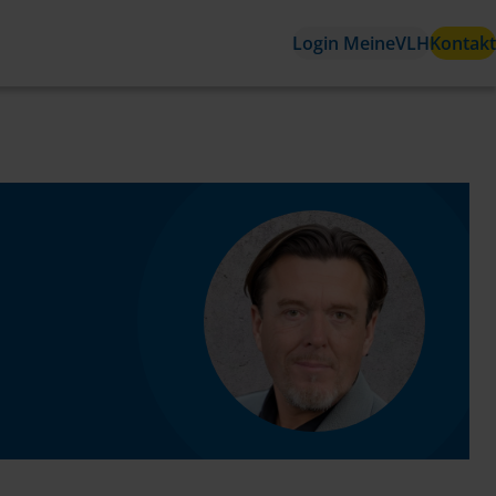
Login MeineVLH
Kontakt