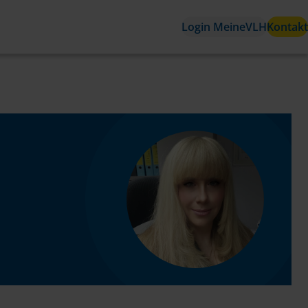
Login MeineVLH
Kontakt