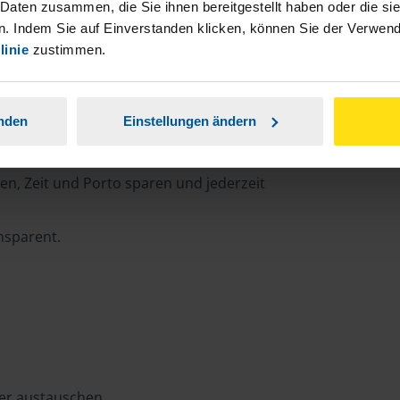
 Daten zusammen, die Sie ihnen bereitgestellt haben oder die s
. Indem Sie auf Einverstanden klicken, können Sie der Verwe
linie
zustimmen.
rtal
anden
Einstellungen ändern
n, Zeit und Porto sparen und jederzeit
ansparent.
ter austauschen