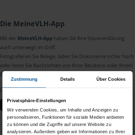
Die MeineVLH-App
Mit der
MeineVLH-App
haben Sie Ihre Steuererklärung
auch unterwegs im Griff.
Fotografieren Sie Belege, laden Sie Dokumente sicher hoch
oder lesen Sie Nachrichten von Ihrer Beraterin oder Ihrem
Berater – jederzeit und von überall.
Zustimmung
Details
Über Cookies
Laden Sie die App kostenlos herunter:
Privatsphäre-Einstellungen
Wir verwenden Cookies, um Inhalte und Anzeigen zu
personalisieren, Funktionen für soziale Medien anbieten
zu können und die Zugriffe auf unsere Website zu
analysieren. Außerdem geben wir Informationen zu Ihrer