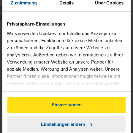
Zustimmung
Details
Über Cookies
Noch keinen Zugang? So einfach
beantragen Sie ihn.
Privatsphäre-Einstellungen
Wir verwenden Cookies, um Inhalte und Anzeigen zu
Sie teilen mir mit, dass Sie MeineVLH nutzen
1
personalisieren, Funktionen für soziale Medien anbieten
wollen.
zu können und die Zugriffe auf unsere Website zu
analysieren. Außerdem geben wir Informationen zu Ihrer
Verwendung unserer Website an unsere Partner für
Sie bekommen eine E-Mail mit Ihren Zugangsdaten
2
soziale Medien, Werbung und Analysen weiter. Unsere
und einem Aktivierungslink.
Partner führen diese Informationen möglicherweise mit
weiteren Daten zusammen, die Sie ihnen bereitgestellt
3
Sie erhalten von mir Ihr Einmal-Passwort.
haben oder die sie im Rahmen Ihrer Nutzung der Dienste
gesammelt haben. Indem Sie auf Einverstanden klicken,
können Sie der Verwendung von Cookies, gemäß
Einverstanden
Aktivierungslink anklicken, Einmalpasswort
4
unserer
➔ Datenschutzrichtlinie
zustimmen.
eingeben und los geht's.
Einstellungen ändern