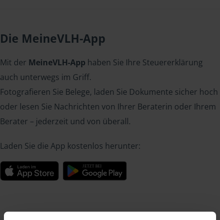
Die MeineVLH-App
Mit der
MeineVLH-App
haben Sie Ihre Steuererklärung
auch unterwegs im Griff.
Fotografieren Sie Belege, laden Sie Dokumente sicher hoch
oder lesen Sie Nachrichten von Ihrer Beraterin oder Ihrem
Berater – jederzeit und von überall.
Laden Sie die App kostenlos herunter: