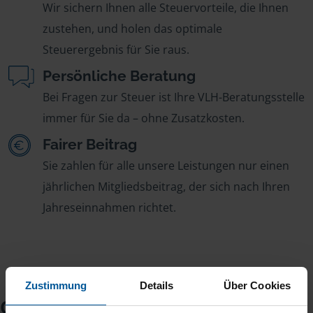
Wir sichern Ihnen alle Steuervorteile, die Ihnen
zustehen, und holen das optimale
Steuerergebnis für Sie raus.
Persönliche Beratung
Bei Fragen zur Steuer ist Ihre VLH-Beratungsstelle
immer für Sie da – ohne Zusatzkosten.
Fairer Beitrag
Sie zahlen für alle unsere Leistungen nur einen
jährlichen Mitgliedsbeitrag, der sich nach Ihren
Jahreseinnahmen richtet.
Zustimmung
Details
Über Cookies
Checkliste für Ihr