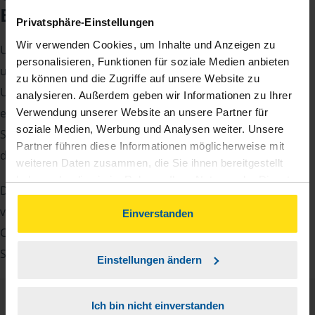
Beratungsgespräch
Privatsphäre-Einstellungen
Wir verwenden Cookies, um Inhalte und Anzeigen zu
Um Ihre Steuererklärung erstellen zu können, benötigen
personalisieren, Funktionen für soziale Medien anbieten
unsere Beraterinnen und Berater eine Reihe von
zu können und die Zugriffe auf unsere Website zu
Unterlagen von Ihnen. Dazu gehört beispielsweise die
analysieren. Außerdem geben wir Informationen zu Ihrer
elektronische Lohnsteuerbescheinigung, Ihre
Verwendung unserer Website an unsere Partner für
soziale Medien, Werbung und Analysen weiter. Unsere
Steueridentifikationsnummer, der Rentenbescheid oder
Partner führen diese Informationen möglicherweise mit
die Bescheinigung über das Kindergeld.
weiteren Daten zusammen, die Sie ihnen bereitgestellt
haben oder die sie im Rahmen Ihrer Nutzung der Dienste
Damit Sie sich gut vorbereiten können und keinen der
gesammelt haben. Indem Sie auf Einverstanden klicken,
vielen Nachweise vergessen, stellen wir Ihnen hier eine
können Sie der Verwendung von Cookies, gemäß
Einverstanden
unserer
➔ Datenschutzrichtlinie
zustimmen.
Checkliste für Arbeitnehmer, Beamte, Auszubildende und
Studenten sowie Rentner zur Verfügung.
Einstellungen ändern
Ich bin nicht einverstanden
Checkliste