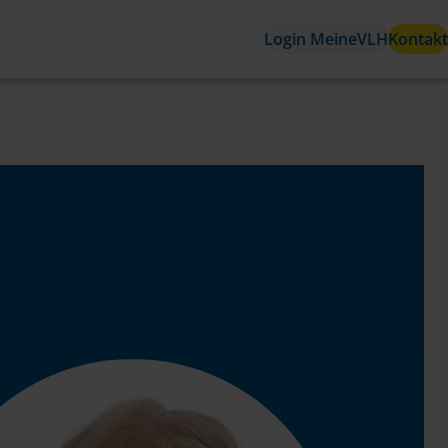
Login MeineVLH
Kontakt