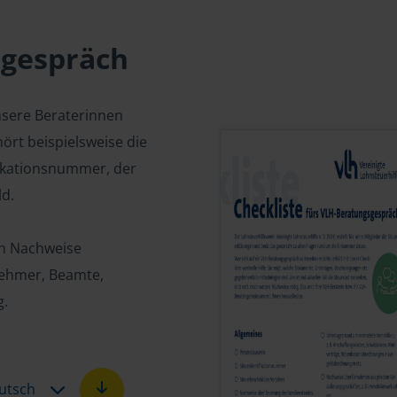
sgespräch
nsere Beraterinnen
ört beispielsweise die
fikationsnummer, der
d.
en Nachweise
tnehmer, Beamte,
g.
utsch