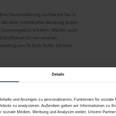
 Ihre Steuererklärung und berate Sie zu
Mit einer individuellen Beratung lassen
le Steuerergebnis erhalten. Werden auch
d profitieren Sie von unseren
dsbeitrag von 39 Euro. Rufen Sie mich
Details
ng für Arbeitnehmer, Beamte, Auszubildende,
 Steuerberatungsgesetz (StBerG). Auch bei Einkünften
en der geeignete Dienstleister für Sie.
nhalte und Anzeigen zu personalisieren, Funktionen für soziale
stständiger Tätigkeit und umsatzsteuerpflichtigen
Website zu analysieren. Außerdem geben wir Informationen zu I
r soziale Medien, Werbung und Analysen weiter. Unsere Partner