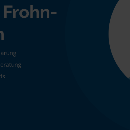
 Frohn-
n
klärung
Beratung
ds