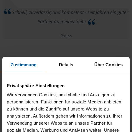
Schnell, zuverlässig und kompetent - seit Jahren ein guter
Partner an meiner Seite.
Philipp
Zustimmung
Details
Über Cookies
Top!
Privatsphäre-Einstellungen
anonymes VLH-Mitglied
Wir verwenden Cookies, um Inhalte und Anzeigen zu
personalisieren, Funktionen für soziale Medien anbieten
zu können und die Zugriffe auf unsere Website zu
analysieren. Außerdem geben wir Informationen zu Ihrer
Danke, wir voll und ganz seit Jahren Zufrieden mit der
Verwendung unserer Website an unsere Partner für
soziale Medien, Werbung und Analysen weiter. Unsere