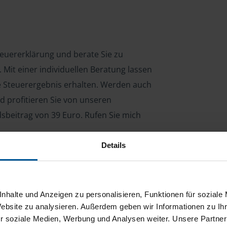
Steuererklärung und berate Sie zu
Mit einer individuellen Beratung lassen
le Steuerergebnis erhalten. Werden auch
d profitieren Sie von unseren
dsbeitrag von 39 Euro. Rufen Sie mich
Details
ng für Arbeitnehmer, Beamte, Auszubildende,
 Steuerberatungsgesetz (StBerG). Auch bei Einkünften
nhalte und Anzeigen zu personalisieren, Funktionen für soziale
en der geeignete Dienstleister für Sie.
Website zu analysieren. Außerdem geben wir Informationen zu I
r soziale Medien, Werbung und Analysen weiter. Unsere Partner