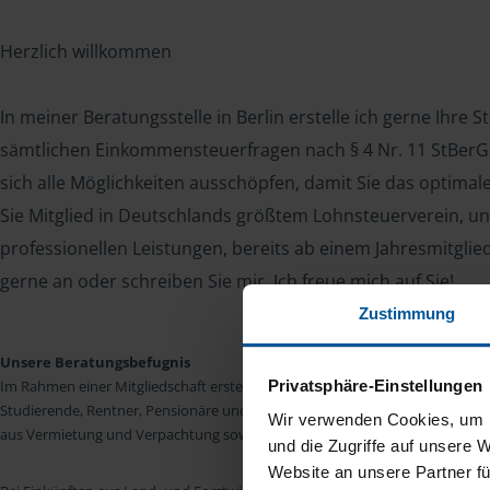
Herzlich willkommen
In meiner Beratungsstelle in Berlin erstelle ich gerne Ihre 
sämtlichen Einkommensteuerfragen nach § 4 Nr. 11 StBerG. 
sich alle Möglichkeiten ausschöpfen, damit Sie das optima
Sie Mitglied in Deutschlands größtem Lohnsteuerverein, un
professionellen Leistungen, bereits ab einem Jahresmitglie
gerne an oder schreiben Sie mir. Ich freue mich auf Sie!
Zustimmung
Unsere Beratungsbefugnis
Privatsphäre-Einstellungen
Im Rahmen einer Mitgliedschaft erstellen wir die Einkommensteuererkläru
Studierende, Rentner, Pensionäre und Unterhaltsempfänger nach § 4 Nr. 11
Wir verwenden Cookies, um I
aus Vermietung und Verpachtung sowie Kapitalerträgen sind wir in vielen Fäll
und die Zugriffe auf unsere 
Website an unsere Partner fü