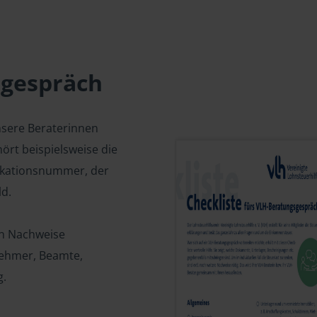
sgespräch
nsere Beraterinnen
ört beispielsweise die
fikationsnummer, der
d.
en Nachweise
tnehmer, Beamte,
g.