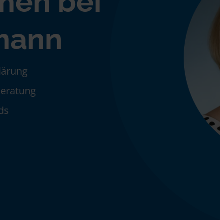
men bei
rmann
klärung
Beratung
ds