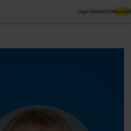
Login MeineVLH
Kontakt