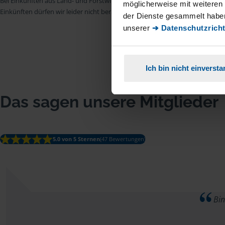
Bei Einkünften aus Land- und Forstwirtschaft, aus Gewerbebetrieb, aus selb
möglicherweise mit weiteren
Einkünften dürfen wir leider nicht beraten.
der Dienste gesammelt haben
unserer
➔ Datenschutzricht
Ich bin nicht einverst
Das sagen unsere Mitglieder
5.0 von 5 Sternen
(47 Bewertungen)
Bin