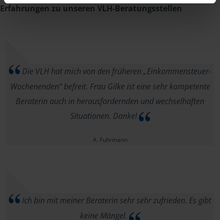
Erfahrungen zu unseren VLH-Beratungsstellen
Die VLH hat mich von den früheren „Einkommensteuer-
Wochenenden“ befreit. Frau Gilke ist eine sehr kompetente
Beraterin auch in herausfordernden und wechselhaften
Situationen. Danke!
A. Fuhrmann
Ich bin mit meiner Beraterin sehr sehr zufrieden. Es gibt
keine Mängel.