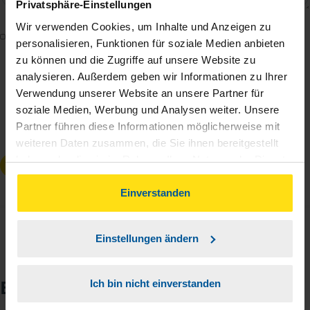
Privatsphäre-Einstellungen
Wir verwenden Cookies, um Inhalte und Anzeigen zu
Mit dem Absenden des Kontaktformulars erkläre ich
personalisieren, Funktionen für soziale Medien anbieten
mich damit einverstanden, dass meine Daten zur
zu können und die Zugriffe auf unsere Website zu
Bearbeitung meines Anliegens sowie zur internen
analysieren. Außerdem geben wir Informationen zu Ihrer
Analyse der Zugriffsquelle verwendet werden.
Verwendung unserer Website an unsere Partner für
soziale Medien, Werbung und Analysen weiter. Unsere
Die
Datenschutzbestimmungen
habe ich zur
Partner führen diese Informationen möglicherweise mit
Kenntnis genommen.
*
weiteren Daten zusammen, die Sie ihnen bereitgestellt
haben oder die sie im Rahmen Ihrer Nutzung der Dienste
Anfrage absenden
gesammelt haben. Indem Sie auf Einverstanden klicken,
können Sie der Verwendung von Cookies, gemäß
Einverstanden
unserer
➔ Datenschutzrichtlinie
zustimmen.
Einstellungen ändern
Echte Stimmen zur VLH
Ich bin nicht einverstanden