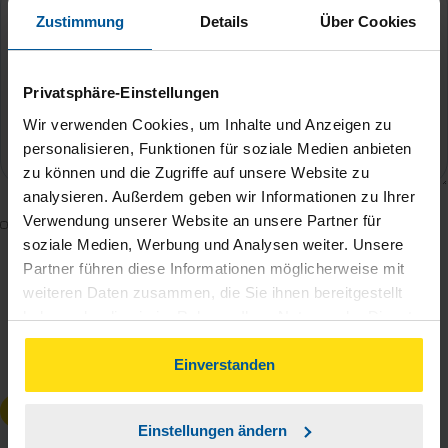
Zustimmung
Details
Über Cookies
Privatsphäre-Einstellungen
Wir verwenden Cookies, um Inhalte und Anzeigen zu
personalisieren, Funktionen für soziale Medien anbieten
zu können und die Zugriffe auf unsere Website zu
analysieren. Außerdem geben wir Informationen zu Ihrer
Verwendung unserer Website an unsere Partner für
Mit dem Absenden des Kontaktformulars erkläre ich
soziale Medien, Werbung und Analysen weiter. Unsere
mich damit einverstanden, dass meine Daten zur
Partner führen diese Informationen möglicherweise mit
Bearbeitung meines Anliegens sowie zur internen
weiteren Daten zusammen, die Sie ihnen bereitgestellt
Analyse der Zugriffsquelle verwendet werden.
haben oder die sie im Rahmen Ihrer Nutzung der Dienste
Die
Datenschutzbestimmungen
habe ich zur
gesammelt haben. Indem Sie auf Einverstanden klicken,
Kenntnis genommen.
*
können Sie der Verwendung von Cookies, gemäß
Einverstanden
unserer
➔ Datenschutzrichtlinie
zustimmen.
Anfrage absenden
Einstellungen ändern