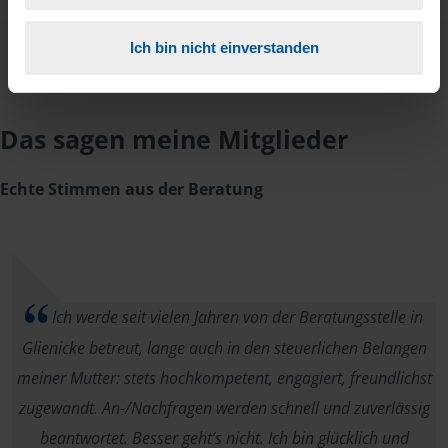
Ich bin nicht einverstanden
Das sagen meine Mitglieder
Echte Stimmen aus der Beratung
Ich werde seit vielen Jahren von der Beratungsstelle in
Glienicke betreut, lange auch in den steuerlichen Belangen
meiner Mutter: stets hochkompetent, engagiert, freundlichst
zugewandt. An-/Nachfragen werden schnell und zuverlässig
beantwortet. Besser geht’s nicht. Ich bin glücklich und