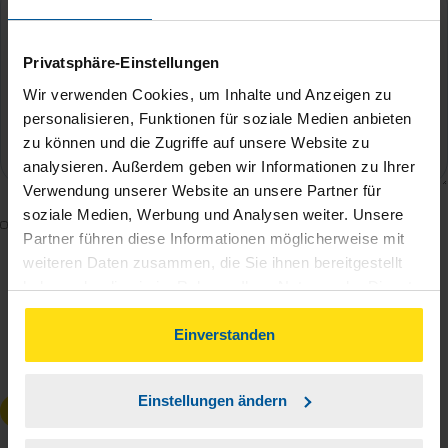
Privatsphäre-Einstellungen
Wir verwenden Cookies, um Inhalte und Anzeigen zu
personalisieren, Funktionen für soziale Medien anbieten
zu können und die Zugriffe auf unsere Website zu
analysieren. Außerdem geben wir Informationen zu Ihrer
Verwendung unserer Website an unsere Partner für
soziale Medien, Werbung und Analysen weiter. Unsere
Mit dem Absenden des Kontaktformulars erkläre ich
Partner führen diese Informationen möglicherweise mit
mich damit einverstanden, dass meine Daten zur
weiteren Daten zusammen, die Sie ihnen bereitgestellt
Bearbeitung meines Anliegens sowie zur internen
haben oder die sie im Rahmen Ihrer Nutzung der Dienste
Analyse der Zugriffsquelle verwendet werden.
gesammelt haben. Indem Sie auf Einverstanden klicken,
Die
Datenschutzbestimmungen
habe ich zur
können Sie der Verwendung von Cookies, gemäß
Einverstanden
unserer
➔ Datenschutzrichtlinie
zustimmen.
Kenntnis genommen.
*
Einstellungen ändern
Anfrage absenden