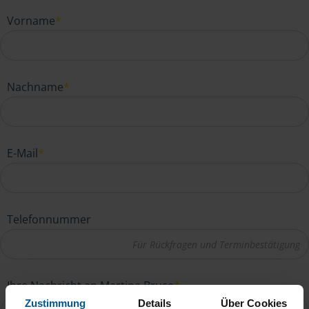
Vorname
*
Nachname
*
E-Mail
*
Telefonnummer
Ihre Nachricht an Martina Bruse
*
Zustimmung
Details
Über Cookies