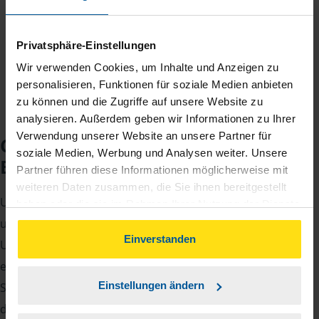
Sie zahlen für alle unsere Leistungen nur einen
jährlichen Mitgliedsbeitrag, der sich nach Ihren
Jahreseinnahmen richtet.
Privatsphäre-Einstellungen
Wir verwenden Cookies, um Inhalte und Anzeigen zu
personalisieren, Funktionen für soziale Medien anbieten
zu können und die Zugriffe auf unsere Website zu
analysieren. Außerdem geben wir Informationen zu Ihrer
Verwendung unserer Website an unsere Partner für
Checkliste für Ihr
soziale Medien, Werbung und Analysen weiter. Unsere
Beratungsgespräch
Partner führen diese Informationen möglicherweise mit
weiteren Daten zusammen, die Sie ihnen bereitgestellt
Um Ihre Steuererklärung erstellen zu können, benötigen
haben oder die sie im Rahmen Ihrer Nutzung der Dienste
gesammelt haben. Indem Sie auf Einverstanden klicken,
unsere Beraterinnen und Berater eine Reihe von
können Sie der Verwendung von Cookies, gemäß
Einverstanden
Unterlagen von Ihnen. Dazu gehört beispielsweise die
unserer
➔ Datenschutzrichtlinie
zustimmen.
elektronische Lohnsteuerbescheinigung, Ihre
Einstellungen ändern
Steueridentifikationsnummer, der Rentenbescheid oder
die Bescheinigung über das Kindergeld.