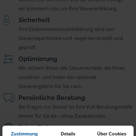
wir kümmern uns um Ihre Steuererklärung.
Sicherheit
Ihre Einkommensteuererklärung wird von
Steuerexpertinnen und -experten erstellt und
geprüft.
Optimierung
Wir sichern Ihnen alle Steuervorteile, die Ihnen
zustehen, und holen das optimale
Steuerergebnis für Sie raus.
Persönliche Beratung
Bei Fragen zur Steuer ist Ihre VLH-Beratungsstelle
immer für Sie da – ohne Zusatzkosten.
Fairer Beitrag
Zustimmung
Details
Über Cookies