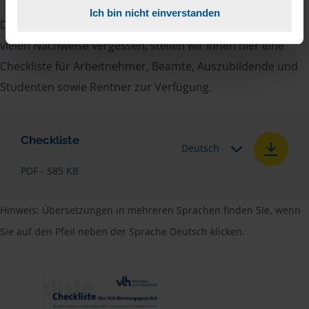
Ich bin nicht einverstanden
Damit Sie sich gut vorbereiten können und keinen der
vielen Nachweise vergessen, stellen wir Ihnen hier eine
Checkliste für Arbeitnehmer, Beamte, Auszubildende und
Studenten sowie Rentner zur Verfügung.
Checkliste
Deutsch
PDF - 585 KB
Hinweis: Übersetzungen in mehreren Sprachen finden Sie, wenn
Sie auf den Pfeil neben der Sprache Deutsch klicken.