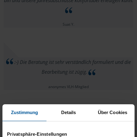
bin und unsere Jahresabschlüsse konfortabel erledigen kann.
Suat Y.
:-) Die Beratung ist sehr verständlich formuliert und die
Bearbeitung ist zügig.
anonymes VLH-Mitglied
Zustimmung
Details
Über Cookies
Super sehr freundlich und für uns war jeder schritt
nachvollziehbar und verständlich Danke
Privatsphäre-Einstellungen