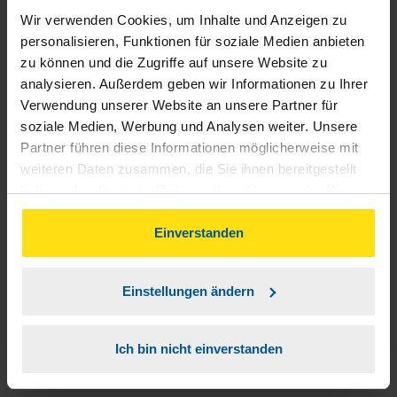
Wir verwenden Cookies, um Inhalte und Anzeigen zu
anonymes VLH-Mitglied
personalisieren, Funktionen für soziale Medien anbieten
zu können und die Zugriffe auf unsere Website zu
analysieren. Außerdem geben wir Informationen zu Ihrer
Verwendung unserer Website an unsere Partner für
soziale Medien, Werbung und Analysen weiter. Unsere
Sehr zufrieden, fachliche Kompetenz, Freundlichkeit,
Partner führen diese Informationen möglicherweise mit
weiteren Daten zusammen, die Sie ihnen bereitgestellt
Hilfsbereitschaft. Zuverlässigkeit.
haben oder die sie im Rahmen Ihrer Nutzung der Dienste
gesammelt haben. Indem Sie auf Einverstanden klicken,
anonymes VLH-Mitglied
können Sie der Verwendung von Cookies, gemäß
Einverstanden
unserer
➔ Datenschutzrichtlinie
zustimmen.
Einstellungen ändern
Alles okay
Ich bin nicht einverstanden
Wolfhardt Gent