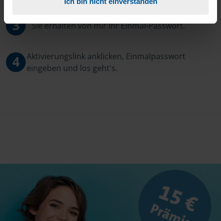
Ich bin nicht einverstanden
3
Sie erhalten von mir Ihr Einmal-Passwort.
Aktivierungslink anklicken, Einmalpasswort
4
eingeben und los geht's.