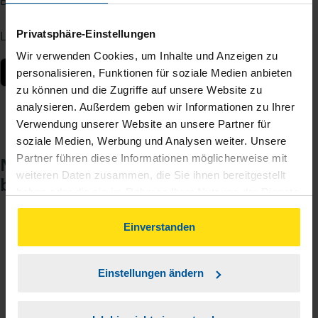
Berater – jederzeit und von überall.
Privatsphäre-Einstellungen
Laden Sie die App kostenlos herunter:
Wir verwenden Cookies, um Inhalte und Anzeigen zu
personalisieren, Funktionen für soziale Medien anbieten
zu können und die Zugriffe auf unsere Website zu
analysieren. Außerdem geben wir Informationen zu Ihrer
Verwendung unserer Website an unsere Partner für
soziale Medien, Werbung und Analysen weiter. Unsere
Partner führen diese Informationen möglicherweise mit
Noch keinen Zugang? So einfach
weiteren Daten zusammen, die Sie ihnen bereitgestellt
beantragen Sie ihn.
haben oder die sie im Rahmen Ihrer Nutzung der Dienste
gesammelt haben. Indem Sie auf Einverstanden klicken,
können Sie der Verwendung von Cookies, gemäß
Einverstanden
Sie teilen mir mit, dass Sie MeineVLH nutzen
1
unserer
➔ Datenschutzrichtlinie
zustimmen.
wollen.
Einstellungen ändern
Sie bekommen eine E-Mail mit Ihren Zugangsdaten
2
und einem Aktivierungslink.