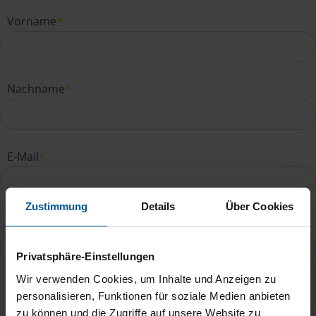
Vorname
*
Nachname
*
E-Mail
*
Zustimmung
Details
Über Cookies
Telefonnummer
Privatsphäre-Einstellungen
Wir verwenden Cookies, um Inhalte und Anzeigen zu
Ihre Nachricht an Manja Neidel
*
personalisieren, Funktionen für soziale Medien anbieten
zu können und die Zugriffe auf unsere Website zu