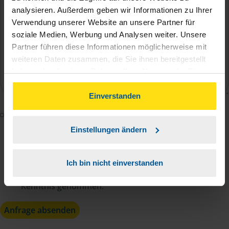
analysieren. Außerdem geben wir Informationen zu Ihrer
Verwendung unserer Website an unsere Partner für
soziale Medien, Werbung und Analysen weiter. Unsere
Partner führen diese Informationen möglicherweise mit
weiteren Daten zusammen, die Sie ihnen bereitgestellt
haben oder die sie im Rahmen Ihrer Nutzung der Dienste
gesammelt haben. Indem Sie auf Einverstanden klicken,
können Sie der Verwendung von Cookies, gemäß
Einverstanden
unserer
➔ Datenschutzrichtlinie
zustimmen.
Mit dem Absenden des Kontaktformulars erkläre ich
mich damit einverstanden, dass meine Daten zur
Einstellungen ändern
Bearbeitung meines Anliegens sowie zur internen
Analyse der Zugriffsquelle verwendet werden.
Ich bin nicht einverstanden
Die
Datenschutzbestimmungen
habe ich zur
Kenntnis genommen.
*
Anfrage absenden