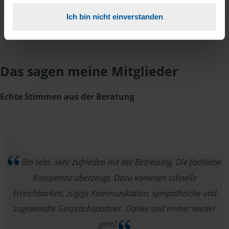
Ich bin nicht einverstanden
Das sagen meine Mitglieder
Echte Stimmen aus der Beratung
Bin sehr, sehr zufrieden mit der Betreuung. Die fachliche
Kompetenz überzeugt. Dazu kommen schnelle
Erreichbarkeit, zügige Kommunikation, sympathische und
zugewandte Gesprächspartner. Danke und immer wieder
gern!