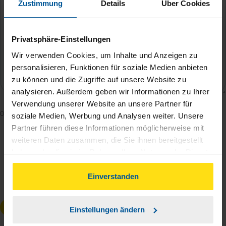
Zustimmung
Details
Über Cookies
Privatsphäre-Einstellungen
Wir verwenden Cookies, um Inhalte und Anzeigen zu
personalisieren, Funktionen für soziale Medien anbieten
zu können und die Zugriffe auf unsere Website zu
analysieren. Außerdem geben wir Informationen zu Ihrer
Verwendung unserer Website an unsere Partner für
Mit dem Absenden des Kontaktformulars erkläre ich
soziale Medien, Werbung und Analysen weiter. Unsere
mich damit einverstanden, dass meine Daten zur
Partner führen diese Informationen möglicherweise mit
weiteren Daten zusammen, die Sie ihnen bereitgestellt
Bearbeitung meines Anliegens sowie zur internen
haben oder die sie im Rahmen Ihrer Nutzung der Dienste
Analyse der Zugriffsquelle verwendet werden.
gesammelt haben. Indem Sie auf Einverstanden klicken,
Die
Datenschutzbestimmungen
habe ich zur
können Sie der Verwendung von Cookies, gemäß
Einverstanden
Kenntnis genommen.
*
unserer
➔ Datenschutzrichtlinie
zustimmen.
Anfrage absenden
Einstellungen ändern