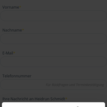
Vorname
*
Nachname
*
E-Mail
*
Telefonnummer
Ihre Nachricht an Heidrun Schmidt
*