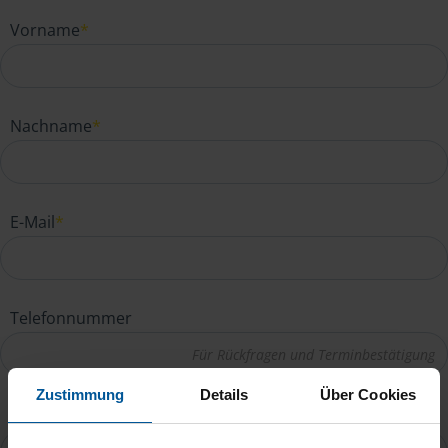
Vorname
*
Nachname
*
E-Mail
*
Telefonnummer
Zustimmung
Details
Über Cookies
Ihre Nachricht an Dagmar Sperling
*