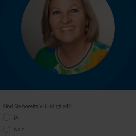
Sind Sie bereits VLH-Mitglied?
*
Ja
Nein