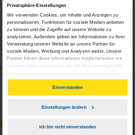
Privatsphäre-Einstellungen
Wir verwenden Cookies, um Inhalte und Anzeigen zu
personalisieren, Funktionen für soziale Medien anbieten
zu können und die Zugriffe auf unsere Website zu
analysieren. Außerdem geben wir Informationen zu Ihrer
Verwendung unserer Website an unsere Partner für
soziale Medien, Werbung und Analysen weiter. Unsere
Partner führen diese Informationen möglicherweise mit
weiteren Daten zusammen, die Sie ihnen bereitgestellt
Mit dem Absenden des Kontaktformulars erkläre ich
haben oder die sie im Rahmen Ihrer Nutzung der Dienste
mich damit einverstanden, dass meine Daten zur
gesammelt haben. Indem Sie auf Einverstanden klicken,
Bearbeitung meines Anliegens sowie zur internen
können Sie der Verwendung von Cookies, gemäß
Einverstanden
Analyse der Zugriffsquelle verwendet werden.
unserer
➔ Datenschutzrichtlinie
zustimmen.
Die
Datenschutzbestimmungen
habe ich zur
Einstellungen ändern
Kenntnis genommen.
*
Anfrage absenden
Ich bin nicht einverstanden