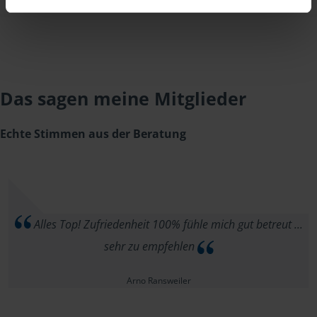
Das sagen meine Mitglieder
Echte Stimmen aus der Beratung
Alles Top! Zufriedenheit 100% fühle mich gut betreut ...
sehr zu empfehlen
Arno Ransweiler