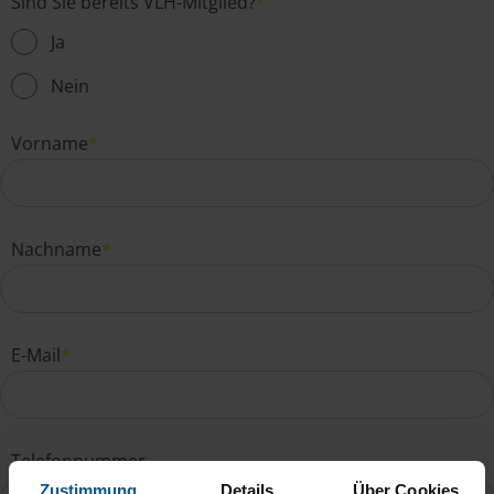
Sind Sie bereits VLH-Mitglied?
*
Ja
Nein
Vorname
*
Nachname
*
E-Mail
*
Telefonnummer
Zustimmung
Details
Über Cookies