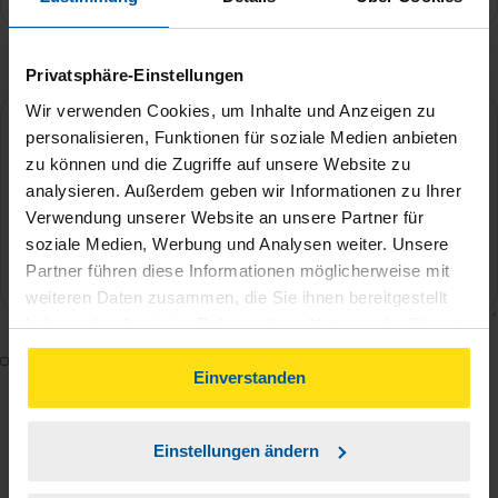
Ihre Nachricht an Jan Klöckner
*
Privatsphäre-Einstellungen
Wir verwenden Cookies, um Inhalte und Anzeigen zu
personalisieren, Funktionen für soziale Medien anbieten
zu können und die Zugriffe auf unsere Website zu
analysieren. Außerdem geben wir Informationen zu Ihrer
Verwendung unserer Website an unsere Partner für
soziale Medien, Werbung und Analysen weiter. Unsere
Partner führen diese Informationen möglicherweise mit
weiteren Daten zusammen, die Sie ihnen bereitgestellt
haben oder die sie im Rahmen Ihrer Nutzung der Dienste
gesammelt haben. Indem Sie auf Einverstanden klicken,
Mit dem Absenden des Kontaktformulars erkläre ich
können Sie der Verwendung von Cookies, gemäß
Einverstanden
mich damit einverstanden, dass meine Daten zur
unserer
➔ Datenschutzrichtlinie
zustimmen.
Bearbeitung meines Anliegens sowie zur internen
Einstellungen ändern
Analyse der Zugriffsquelle verwendet werden.
Die
Datenschutzbestimmungen
habe ich zur