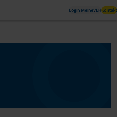
Login MeineVLH
Kontakt