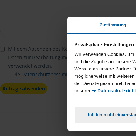
Zustimmung
Privatsphäre-Einstellungen
Mit dem Absenden des Kontaktformulars erkläre ich mi
Wir verwenden Cookies, um I
Daten zur Bearbeitung meines Anliegens sowie zur inter
und die Zugriffe auf unsere 
verwendet werden.
Website an unsere Partner fü
Die
Datenschutzbestimmungen
habe ich zur Kenntn
möglicherweise mit weiteren
der Dienste gesammelt haben
Anfrage absenden
unserer
➔ Datenschutzricht
Ich bin nicht einverst