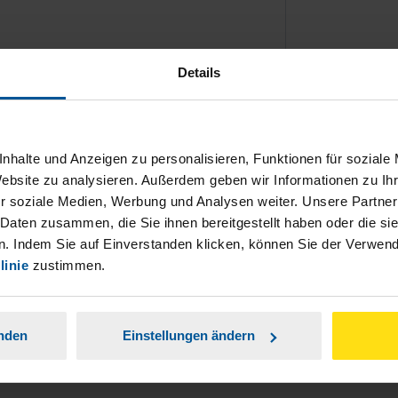
Details
ch damit einverstanden, dass meine
nhalte und Anzeigen zu personalisieren, Funktionen für soziale
nen Analyse der Zugriffsquelle
Website zu analysieren. Außerdem geben wir Informationen zu I
r soziale Medien, Werbung und Analysen weiter. Unsere Partner
is genommen.
*
 Daten zusammen, die Sie ihnen bereitgestellt haben oder die s
. Indem Sie auf Einverstanden klicken, können Sie der Verwe
linie
zustimmen.
anden
Einstellungen ändern