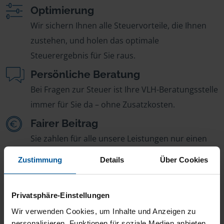
Optimierung
Wir sichern Ihnen alle Steuervorteile, die Ihnen
zustehen, und holen das optimale
Steuerergebnis für Sie raus.
Persönliche Beratung
Bei Fragen zur Steuer ist Ihre VLH-Beratungsstelle
immer für Sie da – ohne Zusatzkosten.
Fairer Beitrag
Sie zahlen für alle unsere Leistungen nur einen
jährlichen Mitgliedsbeitrag, der sich nach Ihren
Zustimmung
Details
Über Cookies
Jahreseinnahmen richtet.
Privatsphäre-Einstellungen
Wir verwenden Cookies, um Inhalte und Anzeigen zu
personalisieren, Funktionen für soziale Medien anbieten