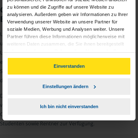
zu können und die Zugriffe auf unsere Website zu
Checkliste für Ihr
analysieren. Außerdem geben wir Informationen zu Ihrer
Beratungsgespräch
Verwendung unserer Website an unsere Partner für
soziale Medien, Werbung und Analysen weiter. Unsere
Um Ihre Steuererklärung erstellen zu können, benötigen
Partner führen diese Informationen möglicherweise mit
unsere Beraterinnen und Berater eine Reihe von
weiteren Daten zusammen, die Sie ihnen bereitgestellt
haben oder die sie im Rahmen Ihrer Nutzung der Dienste
Unterlagen von Ihnen. Dazu gehört beispielsweise die
gesammelt haben. Indem Sie auf Einverstanden klicken,
elektronische Lohnsteuerbescheinigung, Ihre
können Sie der Verwendung von Cookies, gemäß
Einverstanden
Steueridentifikationsnummer, der Rentenbescheid oder
unserer
➔ Datenschutzrichtlinie
zustimmen.
die Bescheinigung über das Kindergeld.
Einstellungen ändern
Damit Sie sich gut vorbereiten können und keinen der
vielen Nachweise vergessen, stellen wir Ihnen hier eine
Ich bin nicht einverstanden
Checkliste für Arbeitnehmer, Beamte, Auszubildende und
Studenten sowie Rentner zur Verfügung.