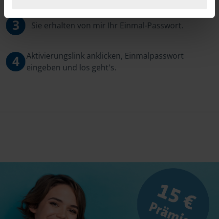
3
Sie erhalten von mir Ihr Einmal-Passwort.
Aktivierungslink anklicken, Einmalpasswort
4
eingeben und los geht's.