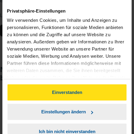
Berater – jederzeit und von überall.
Privatsphäre-Einstellungen
Laden Sie die App kostenlos herunter:
Wir verwenden Cookies, um Inhalte und Anzeigen zu
personalisieren, Funktionen für soziale Medien anbieten
zu können und die Zugriffe auf unsere Website zu
analysieren. Außerdem geben wir Informationen zu Ihrer
Verwendung unserer Website an unsere Partner für
soziale Medien, Werbung und Analysen weiter. Unsere
Partner führen diese Informationen möglicherweise mit
Noch keinen Zugang? So einfach
weiteren Daten zusammen, die Sie ihnen bereitgestellt
beantragen Sie ihn.
haben oder die sie im Rahmen Ihrer Nutzung der Dienste
gesammelt haben. Indem Sie auf Einverstanden klicken,
können Sie der Verwendung von Cookies, gemäß
Einverstanden
unserer
➔ Datenschutzrichtlinie
zustimmen.
Sie teilen mir mit, dass Sie MeineVLH nutzen
1
wollen.
Einstellungen ändern
Sie bekommen eine E-Mail mit Ihren Zugangsdaten
2
und einem Aktivierungslink.
Ich bin nicht einverstanden