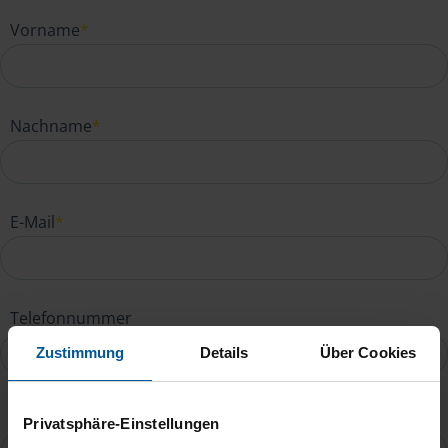
Vorname
*
Nachname
*
E-Mail
*
Telefonnummer
Zustimmung
Details
Über Cookies
Ihre Nachricht an Nadine Kessel
*
Privatsphäre-Einstellungen