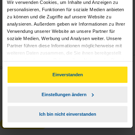
Wir verwenden Cookies, um Inhalte und Anzeigen zu
personalisieren, Funktionen für soziale Medien anbieten
zu können und die Zugriffe auf unsere Website zu
analysieren. Außerdem geben wir Informationen zu Ihrer
Verwendung unserer Website an unsere Partner für
soziale Medien, Werbung und Analysen weiter. Unsere
Partner führen diese Informationen möglicherweise mit
weiteren Daten zusammen, die Sie ihnen bereitgestellt
haben oder die sie im Rahmen Ihrer Nutzung der Dienste
Mit dem Absenden des Kontaktformulars erkläre ich
gesammelt haben. Indem Sie auf Einverstanden klicken,
können Sie der Verwendung von Cookies, gemäß
Einverstanden
mich damit einverstanden, dass meine Daten zur
unserer
➔ Datenschutzrichtlinie
zustimmen.
Bearbeitung meines Anliegens sowie zur internen
Analyse der Zugriffsquelle verwendet werden.
Einstellungen ändern
Die
Datenschutzbestimmungen
habe ich zur
Kenntnis genommen.
*
Ich bin nicht einverstanden
Anfrage absenden