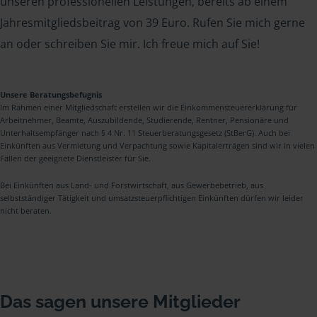
unseren professionellen Leistungen, bereits ab einem
Jahresmitgliedsbeitrag von 39 Euro. Rufen Sie mich gerne
an oder schreiben Sie mir. Ich freue mich auf Sie!
Unsere Beratungsbefugnis
Im Rahmen einer Mitgliedschaft erstellen wir die Einkommensteuererklärung für
Arbeitnehmer, Beamte, Auszubildende, Studierende, Rentner, Pensionäre und
Unterhaltsempfänger nach § 4 Nr. 11 Steuerberatungsgesetz (StBerG). Auch bei
Einkünften aus Vermietung und Verpachtung sowie Kapitalerträgen sind wir in vielen
Fällen der geeignete Dienstleister für Sie.
Bei Einkünften aus Land- und Forstwirtschaft, aus Gewerbebetrieb, aus
selbstständiger Tätigkeit und umsatzsteuerpflichtigen Einkünften dürfen wir leider
nicht beraten.
Das sagen unsere Mitglieder