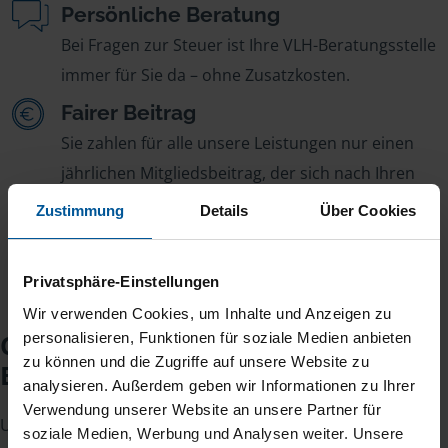
Persönliche Beratung
Bei Fragen zur Steuer ist Ihre VLH-Beratungsstelle
immer für Sie da – ohne Zusatzkosten.
Fairer Beitrag
Sie zahlen für alle unsere Leistungen nur einen
jährlichen Mitgliedsbeitrag, der sich nach Ihren
Jahreseinnahmen richtet.
Zustimmung
Details
Über Cookies
Privatsphäre-Einstellungen
Wir verwenden Cookies, um Inhalte und Anzeigen zu
Checkliste für Ihr
personalisieren, Funktionen für soziale Medien anbieten
zu können und die Zugriffe auf unsere Website zu
Beratungsgespräch
analysieren. Außerdem geben wir Informationen zu Ihrer
Verwendung unserer Website an unsere Partner für
Um Ihre Steuererklärung erstellen zu können, benötigen
soziale Medien, Werbung und Analysen weiter. Unsere