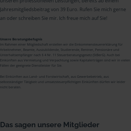
unseren professionellen Leistungen, bereits ab einem
Jahresmitgliedsbeitrag von 39 Euro. Rufen Sie mich gerne
an oder schreiben Sie mir. Ich freue mich auf Sie!
Unsere Beratungsbefugnis
Im Rahmen einer Mitgliedschaft erstellen wir die Einkommensteuererklärung für
Arbeitnehmer, Beamte, Auszubildende, Studierende, Rentner, Pensionäre und
Unterhaltsempfänger nach § 4 Nr. 11 Steuerberatungsgesetz (StBerG). Auch bei
Einkünften aus Vermietung und Verpachtung sowie Kapitalerträgen sind wir in vielen
Fällen der geeignete Dienstleister für Sie.
Bei Einkünften aus Land- und Forstwirtschaft, aus Gewerbebetrieb, aus
selbstständiger Tätigkeit und umsatzsteuerpflichtigen Einkünften dürfen wir leider
nicht beraten.
Das sagen unsere Mitglieder