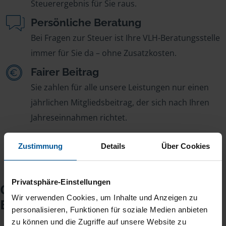
Steuerergebnis für Sie raus.
Persönliche Beratung
Bei Fragen zur Steuer ist Ihre VLH-Beratungsstelle
immer für Sie da – ohne Zusatzkosten.
Fairer Beitrag
Sie zahlen für alle unsere Leistungen nur einen
jährlichen Mitgliedsbeitrag, der sich nach Ihren
Jahreseinnahmen richtet.
Zustimmung
Details
Über Cookies
Privatsphäre-Einstellungen
Checkliste für Ihr
Wir verwenden Cookies, um Inhalte und Anzeigen zu
Beratungsgespräch
personalisieren, Funktionen für soziale Medien anbieten
zu können und die Zugriffe auf unsere Website zu