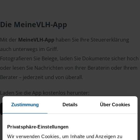
Die MeineVLH-App
Mit der
MeineVLH-App
haben Sie Ihre Steuererklärung
auch unterwegs im Griff.
Fotografieren Sie Belege, laden Sie Dokumente sicher hoch
oder lesen Sie Nachrichten von Ihrer Beraterin oder Ihrem
Berater – jederzeit und von überall.
Laden Sie die App kostenlos herunter:
Zustimmung
Details
Über Cookies
Privatsphäre-Einstellungen
Wir verwenden Cookies, um Inhalte und Anzeigen zu