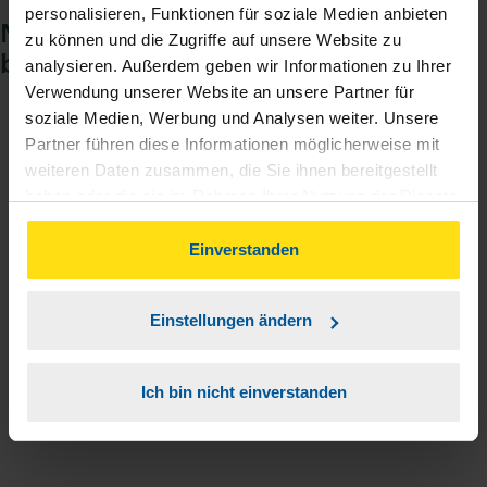
personalisieren, Funktionen für soziale Medien anbieten
Noch keinen Zugang? So einfach
zu können und die Zugriffe auf unsere Website zu
beantragen Sie ihn.
analysieren. Außerdem geben wir Informationen zu Ihrer
Verwendung unserer Website an unsere Partner für
soziale Medien, Werbung und Analysen weiter. Unsere
Sie teilen mir mit, dass Sie MeineVLH nutzen
Partner führen diese Informationen möglicherweise mit
1
wollen.
weiteren Daten zusammen, die Sie ihnen bereitgestellt
haben oder die sie im Rahmen Ihrer Nutzung der Dienste
gesammelt haben. Indem Sie auf Einverstanden klicken,
Sie bekommen eine E-Mail mit Ihren Zugangsdaten
2
können Sie der Verwendung von Cookies, gemäß
Einverstanden
und einem Aktivierungslink.
unserer
➔ Datenschutzrichtlinie
zustimmen.
3
Einstellungen ändern
Sie erhalten von mir Ihr Einmal-Passwort.
Aktivierungslink anklicken, Einmalpasswort
Ich bin nicht einverstanden
4
eingeben und los geht's.