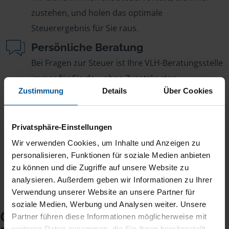
zustehen, und holen das optimale
Steuerergebnis für Sie raus.
Persönliche Beratung
Bei Fragen zur Steuer ist Ihre VLH-Beratungsstelle
immer für Sie da – ohne Zusatzkosten.
Zustimmung
Details
Über Cookies
Fairer Beitrag
Sie zahlen für alle unsere Leistungen nur einen
Privatsphäre-Einstellungen
jährlichen Mitgliedsbeitrag, der sich nach Ihren
Jahreseinnahmen richtet.
Wir verwenden Cookies, um Inhalte und Anzeigen zu
personalisieren, Funktionen für soziale Medien anbieten
zu können und die Zugriffe auf unsere Website zu
analysieren. Außerdem geben wir Informationen zu Ihrer
Verwendung unserer Website an unsere Partner für
soziale Medien, Werbung und Analysen weiter. Unsere
Checkliste für Ihr
Partner führen diese Informationen möglicherweise mit
weiteren Daten zusammen, die Sie ihnen bereitgestellt