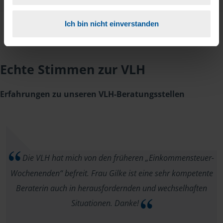
Ich bin nicht einverstanden
Echte Stimmen zur VLH
Erfahrungen zu unseren VLH-Beratungsstellen
Die VLH hat mich von den früheren „Einkommensteuer-
Wochenenden“ befreit. Frau Gilke ist eine sehr kompetente
Beraterin auch in herausfordernden und wechselhaften
Situationen. Danke!