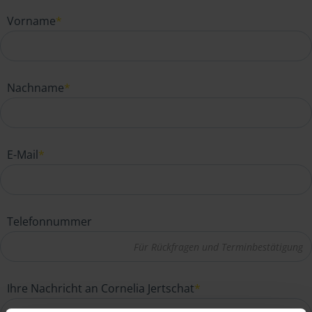
Vorname
*
Nachname
*
E-Mail
*
Telefonnummer
Ihre Nachricht an Cornelia Jertschat
*