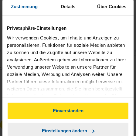
Zustimmung
Details
Über Cookies
Privatsphäre-Einstellungen
Wir verwenden Cookies, um Inhalte und Anzeigen zu
personalisieren, Funktionen für soziale Medien anbieten
zu können und die Zugriffe auf unsere Website zu
analysieren. Außerdem geben wir Informationen zu Ihrer
Verwendung unserer Website an unsere Partner für
Mit dem Absenden des Kontaktformulars erkläre ich
soziale Medien, Werbung und Analysen weiter. Unsere
mich damit einverstanden, dass meine Daten zur
Partner führen diese Informationen möglicherweise mit
Bearbeitung meines Anliegens sowie zur internen
weiteren Daten zusammen, die Sie ihnen bereitgestellt
Analyse der Zugriffsquelle verwendet werden.
haben oder die sie im Rahmen Ihrer Nutzung der Dienste
Die
Datenschutzbestimmungen
habe ich zur
gesammelt haben. Indem Sie auf Einverstanden klicken,
Kenntnis genommen.
*
können Sie der Verwendung von Cookies, gemäß
Einverstanden
unserer
➔ Datenschutzrichtlinie
zustimmen.
Anfrage absenden
Einstellungen ändern