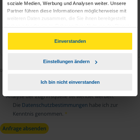
soziale Medien, Werbung und Analysen weiter. Unsere
Partner führen diese Informationen möglicherweise mit
weiteren Daten zusammen, die Sie ihnen bereitgestellt
haben oder die sie im Rahmen Ihrer Nutzung der Dienste
gesammelt haben. Indem Sie auf Einverstanden klicken,
können Sie der Verwendung von Cookies, gemäß
Einverstanden
unserer
➔ Datenschutzrichtlinie
zustimmen.
Einstellungen ändern
Mit dem Absenden des Kontaktformulars erkläre ich
mich damit einverstanden, dass meine Daten zur
Ich bin nicht einverstanden
Bearbeitung meines Anliegens sowie zur internen
Analyse der Zugriffsquelle verwendet werden.
Die
Datenschutzbestimmungen
habe ich zur
Kenntnis genommen.
*
Anfrage absenden