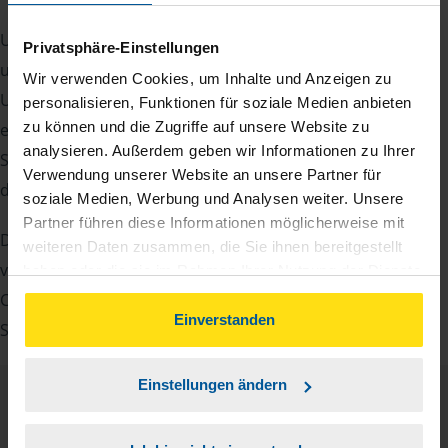
Um Ihre Steuererklärung erstellen zu können, benötigen
Privatsphäre-Einstellungen
unsere Beraterinnen und Berater eine Reihe von
Wir verwenden Cookies, um Inhalte und Anzeigen zu
Unterlagen von Ihnen. Dazu gehört beispielsweise die
personalisieren, Funktionen für soziale Medien anbieten
zu können und die Zugriffe auf unsere Website zu
elektronische Lohnsteuerbescheinigung, Ihre
analysieren. Außerdem geben wir Informationen zu Ihrer
Steueridentifikationsnummer, der Rentenbescheid oder
Verwendung unserer Website an unsere Partner für
die Bescheinigung über das Kindergeld.
soziale Medien, Werbung und Analysen weiter. Unsere
Partner führen diese Informationen möglicherweise mit
Damit Sie sich gut vorbereiten können und keinen der
weiteren Daten zusammen, die Sie ihnen bereitgestellt
vielen Nachweise vergessen, stellen wir Ihnen hier eine
haben oder die sie im Rahmen Ihrer Nutzung der Dienste
gesammelt haben. Indem Sie auf Einverstanden klicken,
Checkliste für Arbeitnehmer, Beamte, Auszubildende und
können Sie der Verwendung von Cookies, gemäß
Einverstanden
Studenten sowie Rentner zur Verfügung.
unserer
➔ Datenschutzrichtlinie
zustimmen.
Einstellungen ändern
Checkliste
Deutsch