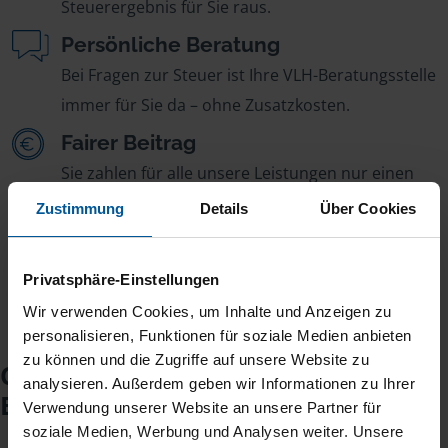
Steuerergebnis für Sie raus.
Persönliche Beratung
Bei Fragen zur Steuer ist Ihre VLH-Beratungsstelle
immer für Sie da – ohne Zusatzkosten.
Fairer Beitrag
Sie zahlen für alle unsere Leistungen nur einen
jährlichen Mitgliedsbeitrag, der sich nach Ihren
Zustimmung
Details
Über Cookies
Jahreseinnahmen richtet.
Privatsphäre-Einstellungen
Wir verwenden Cookies, um Inhalte und Anzeigen zu
personalisieren, Funktionen für soziale Medien anbieten
zu können und die Zugriffe auf unsere Website zu
Checkliste für Ihr
analysieren. Außerdem geben wir Informationen zu Ihrer
Beratungsgespräch
Verwendung unserer Website an unsere Partner für
soziale Medien, Werbung und Analysen weiter. Unsere