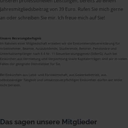
unseren professionellen Leistungen, bereits ab einem
Jahresmitgliedsbeitrag von 39 Euro. Rufen Sie mich gerne
an oder schreiben Sie mir. Ich freue mich auf Sie!
Unsere Beratungsbefugnis
Im Rahmen einer Mitgliedschaft erstellen wir die Einkommensteuererklärung für
Arbeitnehmer, Beamte, Auszubildende, Studierende, Rentner, Pensionäre und
Unterhaltsempfänger nach § 4 Nr. 11 Steuerberatungsgesetz (StBerG). Auch bei
Einkünften aus Vermietung und Verpachtung sowie Kapitalerträgen sind wir in vielen
Fällen der geeignete Dienstleister für Sie.
Bei Einkünften aus Land- und Forstwirtschaft, aus Gewerbebetrieb, aus
selbstständiger Tätigkeit und umsatzsteuerpflichtigen Einkünften dürfen wir leider
nicht beraten.
Das sagen unsere Mitglieder