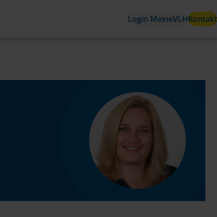
Login MeineVLH
Kontakt