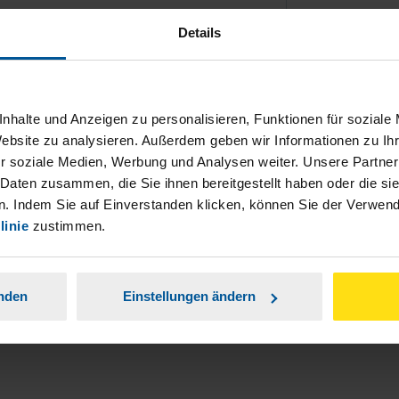
Details
nhalte und Anzeigen zu personalisieren, Funktionen für soziale
Website zu analysieren. Außerdem geben wir Informationen zu I
ch damit einverstanden, dass meine
r soziale Medien, Werbung und Analysen weiter. Unsere Partner
nen Analyse der Zugriffsquelle
 Daten zusammen, die Sie ihnen bereitgestellt haben oder die s
. Indem Sie auf Einverstanden klicken, können Sie der Verwe
is genommen.
*
linie
zustimmen.
anden
Einstellungen ändern