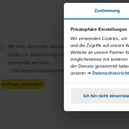
Zustimmung
Privatsphäre-Einstellungen
Wir verwenden Cookies, um I
und die Zugriffe auf unsere 
Mit dem Absenden des Kontaktformulars erkläre ich mi
Website an unsere Partner fü
Daten zur Bearbeitung meines Anliegens sowie zur inter
möglicherweise mit weiteren
verwendet werden.
der Dienste gesammelt haben
Die
Datenschutzbestimmungen
habe ich zur Kenntn
unserer
➔ Datenschutzricht
Anfrage absenden
Ich bin nicht einverst