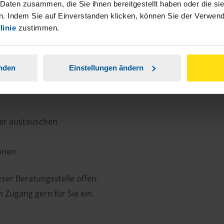
n, Zeit und Porto sparen und jederzeit
 Daten zusammen, die Sie ihnen bereitgestellt haben oder die s
. Indem Sie auf Einverstanden klicken, können Sie der Verwe
linie
zustimmen.
ansparent.
anden
Einstellungen ändern
ter austauschen
ionen
ser Beratungsstelle offen.
n Zugang gern für Sie ein.