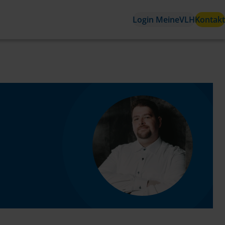
Login MeineVLH
Kontakt